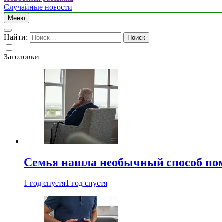
Случайные новости
Меню
Найти:
Заголовки
Семья нашла необычный способ пом
1 год спустя
1 год спустя