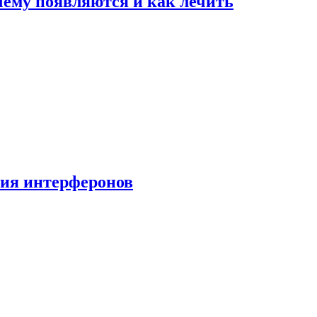
очему появляются и как лечить
ния интерферонов