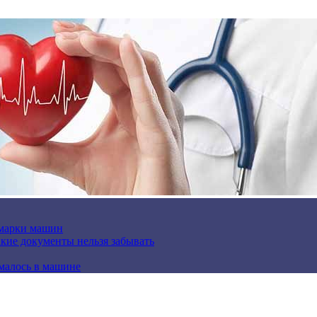
 марки машин
кие документы нельзя забывать
омалось в машине