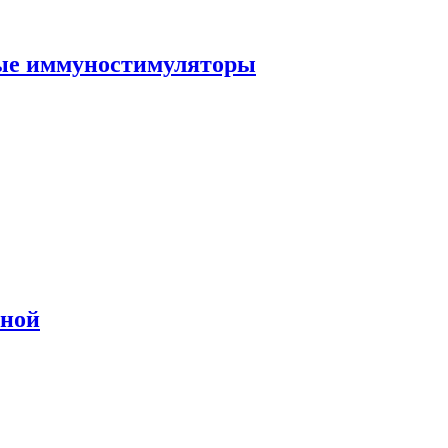
ные иммуностимуляторы
сной