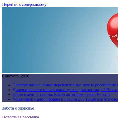
Перейти к содержимому
6 августа, 2026
Эксперт назвал самые перспективные новые российские
Дилер просит оставить машину «на диагностику»? Вот ка
Завод имени Сталина. Какой автопром нужен России
Volkswagen Caddy прошел в России 280 тысяч км: что сл
Забота о здоровье
Новостная рассылка