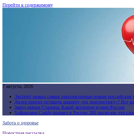
Перейти к содержимому
7 августа, 2026
Эксперт назвал самые перспективные новые российские
Дилер просит оставить машину «на диагностику»? Вот ка
Завод имени Сталина. Какой автопром нужен России
Volkswagen Caddy прошел в России 280 тысяч км: что сл
Забота о здоровье
Новостная рассылка