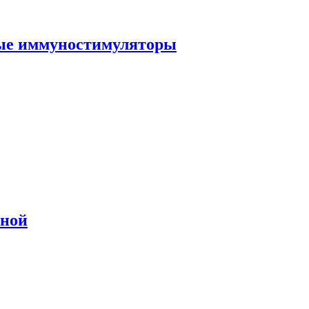
ные иммуностимуляторы
сной