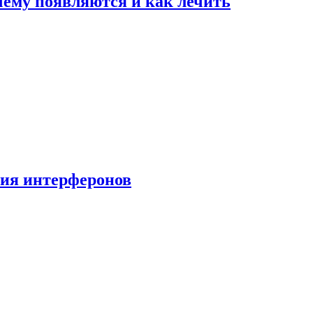
очему появляются и как лечить
ния интерферонов