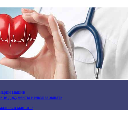
 марки машин
кие документы нельзя забывать
омалось в машине