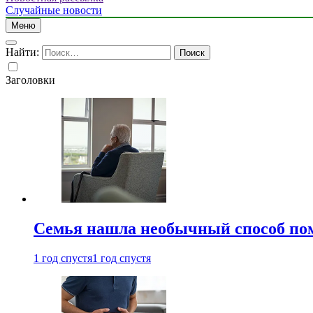
Случайные новости
Меню
Найти:
Заголовки
Семья нашла необычный способ пом
1 год спустя
1 год спустя