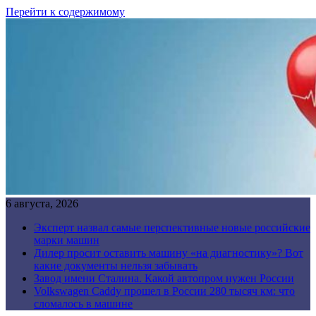
Перейти к содержимому
6 августа, 2026
Эксперт назвал самые перспективные новые российские
марки машин
Дилер просит оставить машину «на диагностику»? Вот
какие документы нельзя забывать
Завод имени Сталина. Какой автопром нужен России
Volkswagen Caddy прошел в России 280 тысяч км: что
сломалось в машине