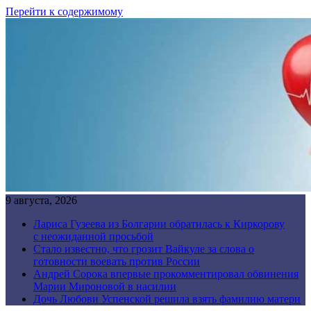
Перейти к содержимому
9 августа, 2026
Лариса Гузеева из Болгарии обратилась к Киркорову
с неожиданной просьбой
Стало известно, что грозит Вайкуле за слова о
готовности воевать против России
Андрей Сорока впервые прокомментировал обвинения
Марии Мироновой в насилии
Дочь Любови Успенской решила взять фамилию матери