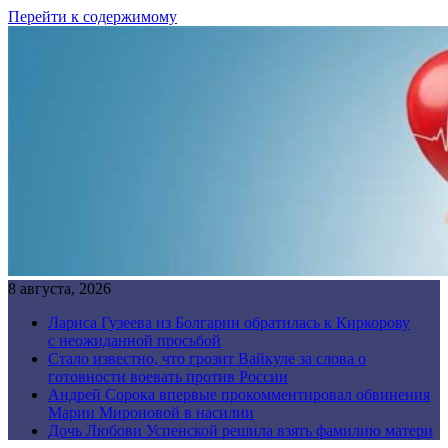
Перейти к содержимому
8 августа, 2026
Лариса Гузеева из Болгарии обратилась к Киркорову
с неожиданной просьбой
Стало известно, что грозит Вайкуле за слова о
готовности воевать против России
Андрей Сорока впервые прокомментировал обвинения
Марии Мироновой в насилии
Дочь Любови Успенской решила взять фамилию матери