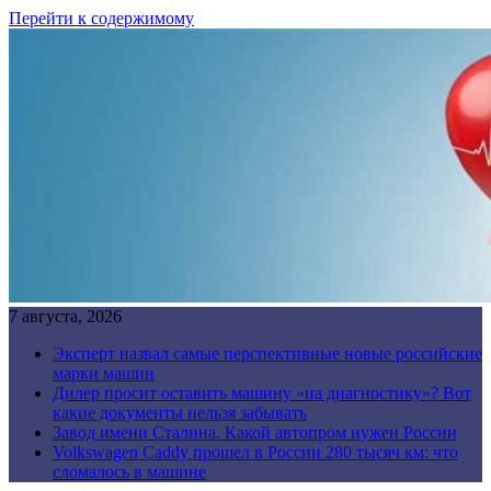
Перейти к содержимому
7 августа, 2026
Эксперт назвал самые перспективные новые российские
марки машин
Дилер просит оставить машину «на диагностику»? Вот
какие документы нельзя забывать
Завод имени Сталина. Какой автопром нужен России
Volkswagen Caddy прошел в России 280 тысяч км: что
сломалось в машине