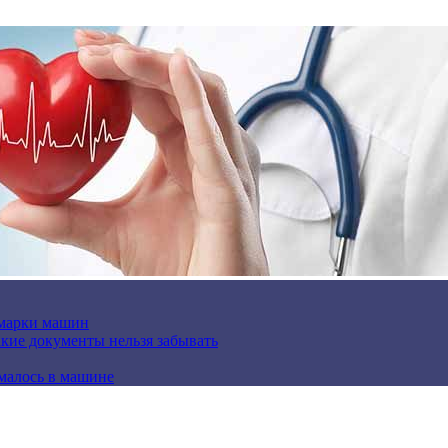
 марки машин
кие документы нельзя забывать
омалось в машине