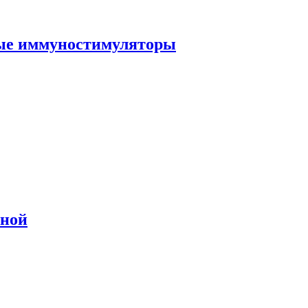
ные иммуностимуляторы
сной