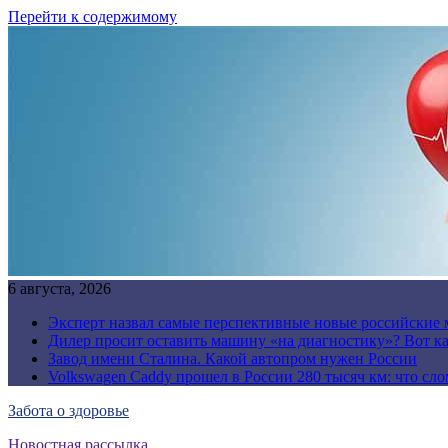
Перейти к содержимому
6 августа, 2026
Эксперт назвал самые перспективные новые российские
Дилер просит оставить машину «на диагностику»? Вот ка
Завод имени Сталина. Какой автопром нужен России
Volkswagen Caddy прошел в России 280 тысяч км: что сл
Забота о здоровье
Новостная рассылка