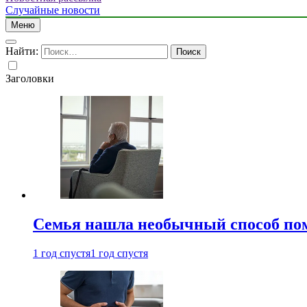
Случайные новости
Меню
Найти:
Заголовки
Семья нашла необычный способ пом
1 год спустя
1 год спустя