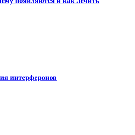
очему появляются и как лечить
ния интерферонов