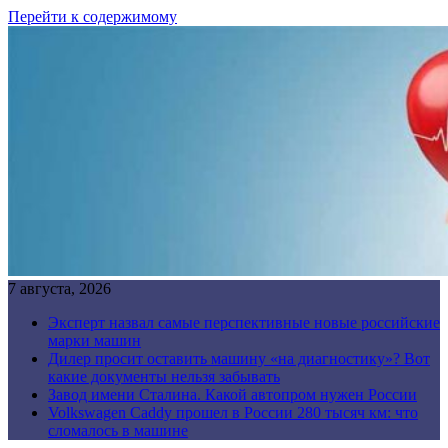
Перейти к содержимому
7 августа, 2026
Эксперт назвал самые перспективные новые российские
марки машин
Дилер просит оставить машину «на диагностику»? Вот
какие документы нельзя забывать
Завод имени Сталина. Какой автопром нужен России
Volkswagen Caddy прошел в России 280 тысяч км: что
сломалось в машине