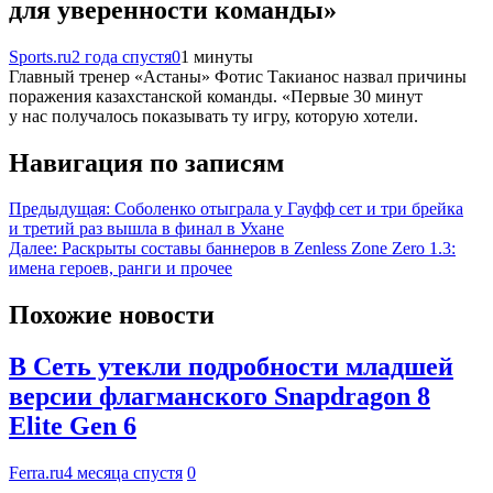
для уверенности команды»
Sports.ru
2 года спустя
0
1 минуты
Главный тренер «Астаны» Фотис Такианос назвал причины
поражения казахстанской команды. «Первые 30 минут
у нас получалось показывать ту игру, которую хотели.
Навигация по записям
Предыдущая:
Соболенко отыграла у Гауфф сет и три брейка
и третий раз вышла в финал в Ухане
Далее:
Раскрыты составы баннеров в Zenless Zone Zero 1.3:
имена героев, ранги и прочее
Похожие новости
В Сеть утекли подробности младшей
версии флагманского Snapdragon 8
Elite Gen 6
Ferra.ru
4 месяца спустя
0