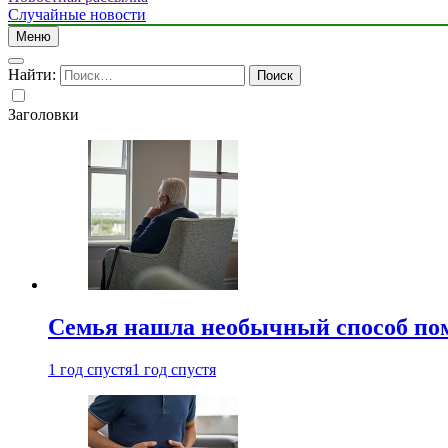
Случайные новости
Меню
Найти:
Заголовки
Семья нашла необычный способ пом
1 год спустя
1 год спустя