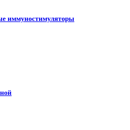
ные иммуностимуляторы
сной