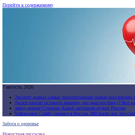
Перейти к содержимому
7 августа, 2026
Эксперт назвал самые перспективные новые российские
Дилер просит оставить машину «на диагностику»? Вот ка
Завод имени Сталина. Какой автопром нужен России
Volkswagen Caddy прошел в России 280 тысяч км: что сл
Забота о здоровье
Новостная рассылка