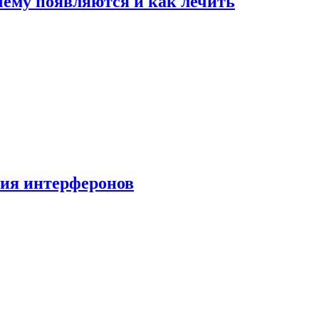
очему появляются и как лечить
ния интерферонов