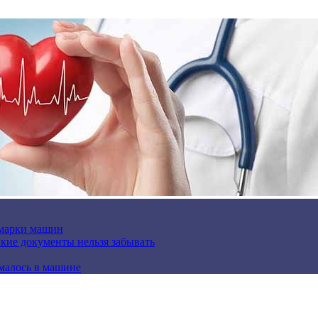
 марки машин
кие документы нельзя забывать
омалось в машине