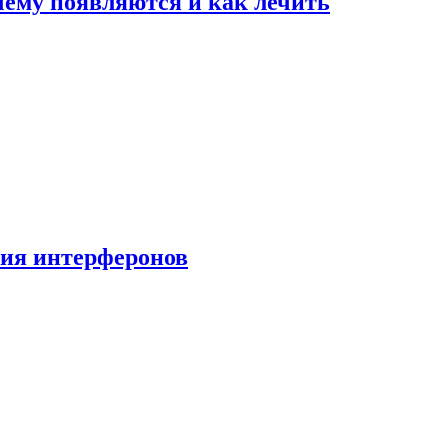
очему появляются и как лечить
ния интерферонов