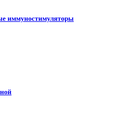
ные иммуностимуляторы
сной