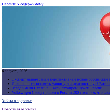
Перейти к содержимому
6 августа, 2026
Эксперт назвал самые перспективные новые российские
Дилер просит оставить машину «на диагностику»? Вот ка
Завод имени Сталина. Какой автопром нужен России
Volkswagen Caddy прошел в России 280 тысяч км: что сл
Забота о здоровье
Новостная рассылка