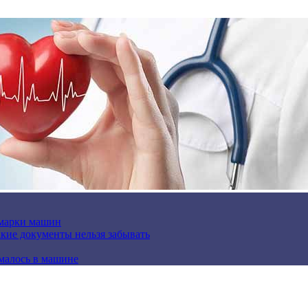
 марки машин
кие документы нельзя забывать
омалось в машине