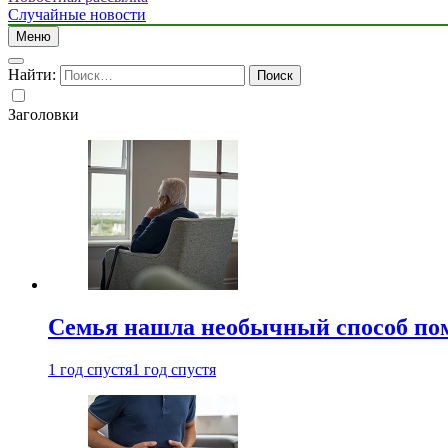
Случайные новости
Меню
Найти:
Заголовки
Семья нашла необычный способ пом
1 год спустя
1 год спустя