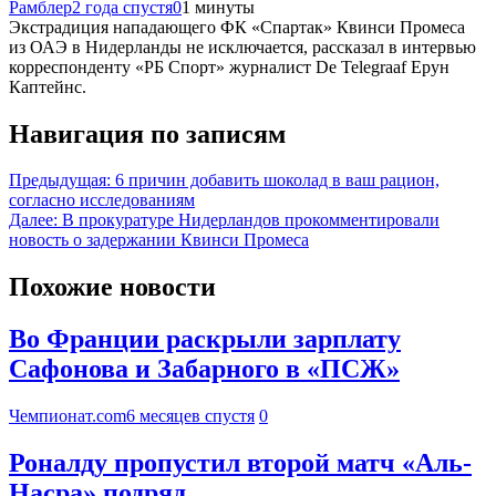
Рамблер
2 года спустя
0
1 минуты
Экстрадиция нападающего ФК «Спартак» Квинси Промеса
из ОАЭ в Нидерланды не исключается, рассказал в интервью
корреспонденту «РБ Спорт» журналист De Telegraaf Ерун
Каптейнс.
Навигация по записям
Предыдущая:
6 причин добавить шоколад в ваш рацион,
согласно исследованиям
Далее:
В прокуратуре Нидерландов прокомментировали
новость о задержании Квинси Промеса
Похожие новости
Во Франции раскрыли зарплату
Сафонова и Забарного в «ПСЖ»
Чемпионат.com
6 месяцев спустя
0
Роналду пропустил второй матч «Аль-
Насра» подряд