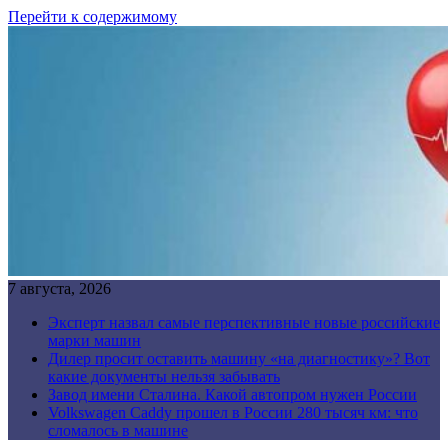
Перейти к содержимому
7 августа, 2026
Эксперт назвал самые перспективные новые российские
марки машин
Дилер просит оставить машину «на диагностику»? Вот
какие документы нельзя забывать
Завод имени Сталина. Какой автопром нужен России
Volkswagen Caddy прошел в России 280 тысяч км: что
сломалось в машине