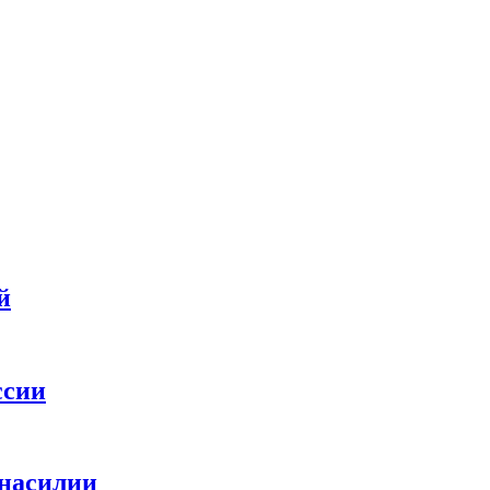
й
ссии
 насилии