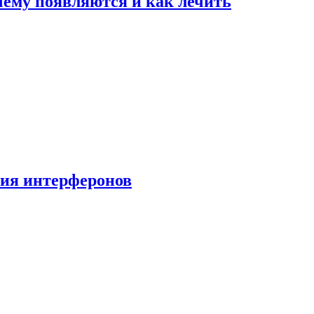
очему появляются и как лечить
ния интерферонов