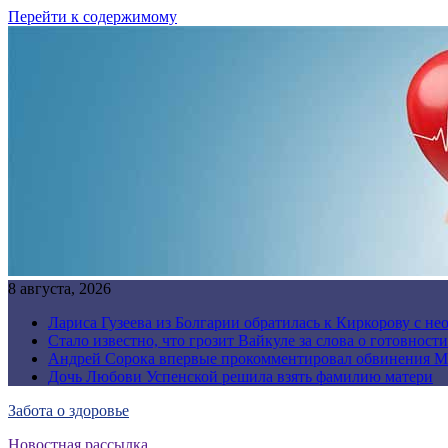
Перейти к содержимому
8 августа, 2026
Лариса Гузеева из Болгарии обратилась к Киркорову с н
Стало известно, что грозит Вайкуле за слова о готовност
Андрей Сорока впервые прокомментировал обвинения М
Дочь Любови Успенской решила взять фамилию матери
Забота о здоровье
Новостная рассылка