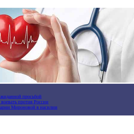
еожиданной просьбой
и воевать против России
арии Мироновой в насилии