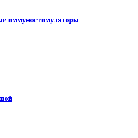
ные иммуностимуляторы
сной