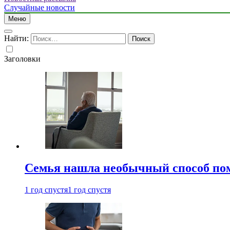
Случайные новости
Меню
Найти:
Заголовки
Семья нашла необычный способ пом
1 год спустя
1 год спустя