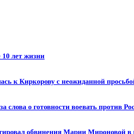
 10 лет жизни
лась к Киркорову с неожиданной просьбо
за слова о готовности воевать против Ро
тировал обвинения Марии Мироновой в