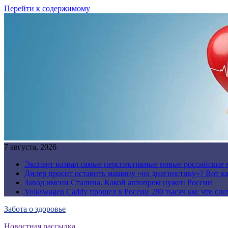
Перейти к содержимому
7 августа, 2026
Эксперт назвал самые перспективные новые российские
Дилер просит оставить машину «на диагностику»? Вот ка
Завод имени Сталина. Какой автопром нужен России
Volkswagen Caddy прошел в России 280 тысяч км: что сл
Забота о здоровье
Новостная рассылка