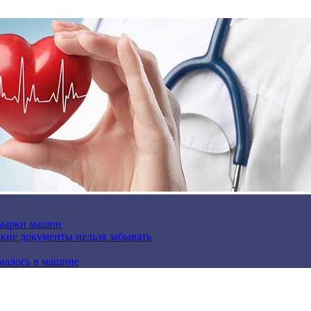
 марки машин
кие документы нельзя забывать
омалось в машине