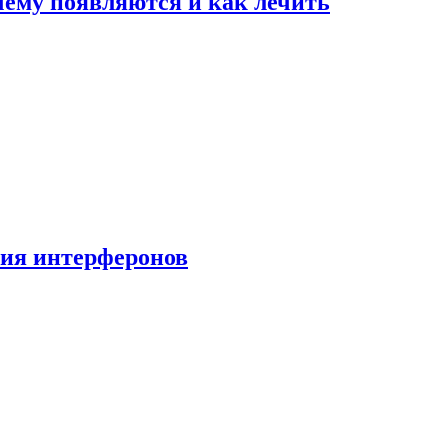
очему появляются и как лечить
ния интерферонов