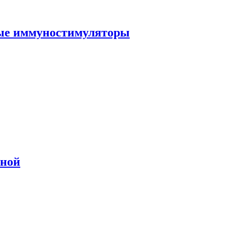
ные иммуностимуляторы
сной