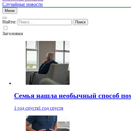
Случайные новости
Меню
Найти:
Заголовки
Семья нашла необычный способ пом
1 год спустя
1 год спустя