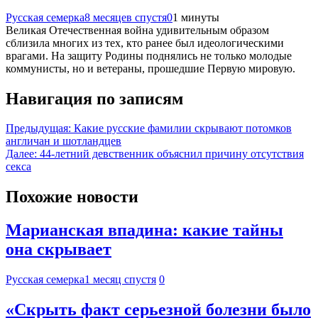
Русская семерка
8 месяцев спустя
0
1 минуты
Великая Отечественная война удивительным образом
сблизила многих из тех, кто ранее был идеологическими
врагами. На защиту Родины поднялись не только молодые
коммунисты, но и ветераны, прошедшие Первую мировую.
Навигация по записям
Предыдущая:
Какие русские фамилии скрывают потомков
англичан и шотландцев
Далее:
44-летний девственник объяснил причину отсутствия
секса
Похожие новости
Марианская впадина: какие тайны
она скрывает
Русская семерка
1 месяц спустя
0
«Скрыть факт серьезной болезни было