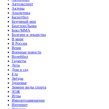
Автоэксперт
Актеры
Аналитика
Баскетбол
Безумный мир
Биатлон/Лыжи
Бокс/MMA
Болезни и лекарства
В мире
В России
Вещи
Военные новости
Волейбол
Гаджеты
Дети
Дом и сад
Еда
Звёзды
Здоровье
Зимние виды спорта
ЗОЖ
Игры
Импортозамещение
Интернет