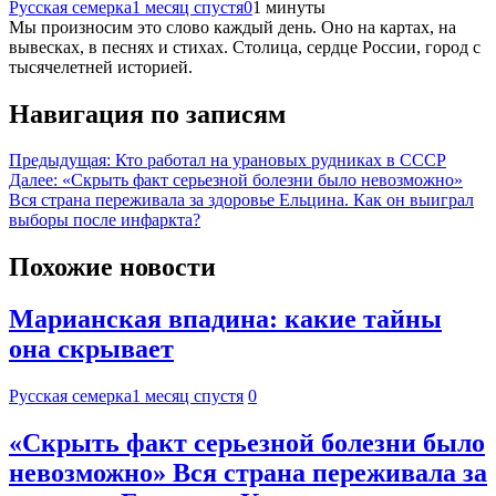
Русская семерка
1 месяц спустя
0
1 минуты
Мы произносим это слово каждый день. Оно на картах, на
вывесках, в песнях и стихах. Столица, сердце России, город с
тысячелетней историей.
Навигация по записям
Предыдущая:
Кто работал на урановых рудниках в СССР
Далее:
«Скрыть факт серьезной болезни было невозможно»
Вся страна переживала за здоровье Ельцина. Как он выиграл
выборы после инфаркта?
Похожие новости
Марианская впадина: какие тайны
она скрывает
Русская семерка
1 месяц спустя
0
«Скрыть факт серьезной болезни было
невозможно» Вся страна переживала за