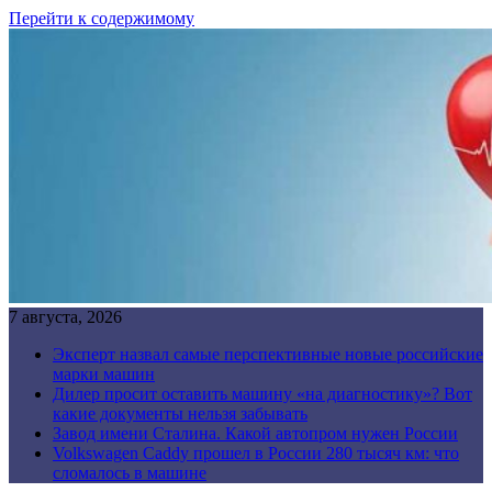
Перейти к содержимому
7 августа, 2026
Эксперт назвал самые перспективные новые российские
марки машин
Дилер просит оставить машину «на диагностику»? Вот
какие документы нельзя забывать
Завод имени Сталина. Какой автопром нужен России
Volkswagen Caddy прошел в России 280 тысяч км: что
сломалось в машине