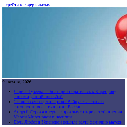
Перейти к содержимому
9 августа, 2026
Лариса Гузеева из Болгарии обратилась к Киркорову
с неожиданной просьбой
Стало известно, что грозит Вайкуле за слова о
готовности воевать против России
Андрей Сорока впервые прокомментировал обвинения
Марии Мироновой в насилии
Дочь Любови Успенской решила взять фамилию матери