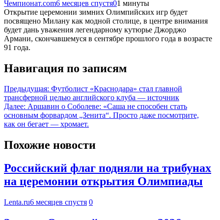
Чемпионат.com
6 месяцев спустя
0
1 минуты
Открытие церемонии зимних Олимпийских игр будет
посвящено Милану как модной столице, в центре внимания
будет дань уважения легендарному кутюрье Джорджо
Армани, скончавшемуся в сентябре прошлого года в возрасте
91 года.
Навигация по записям
Предыдущая:
Футболист «Краснодара» стал главной
трансферной целью английского клуба — источник
Далее:
Аршавин о Соболеве: «Саша не способен стать
основным форвардом „Зенита“. Просто даже посмотрите,
как он бегает — хромает.
Похожие новости
Российский флаг подняли на трибунах
на церемонии открытия Олимпиады
Lenta.ru
6 месяцев спустя
0