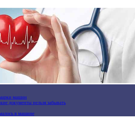
 марки машин
кие документы нельзя забывать
омалось в машине