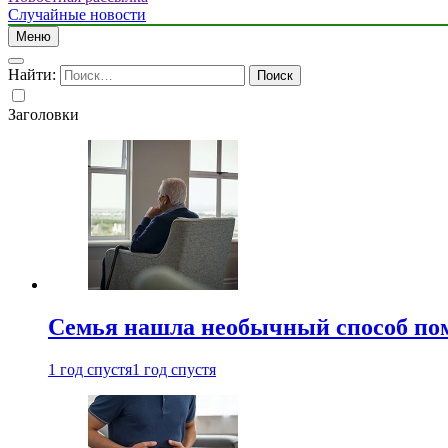
Случайные новости
Меню
Найти:
Заголовки
Семья нашла необычный способ пом
1 год спустя
1 год спустя