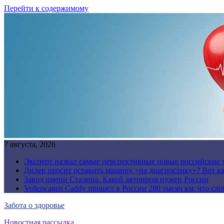
Перейти к содержимому
7 августа, 2026
Эксперт назвал самые перспективные новые российские
Дилер просит оставить машину «на диагностику»? Вот ка
Завод имени Сталина. Какой автопром нужен России
Volkswagen Caddy прошел в России 280 тысяч км: что сл
Забота о здоровье
Новостная рассылка