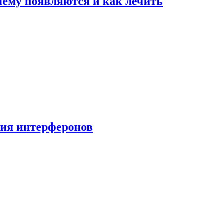
очему появляются и как лечить
ния интерферонов