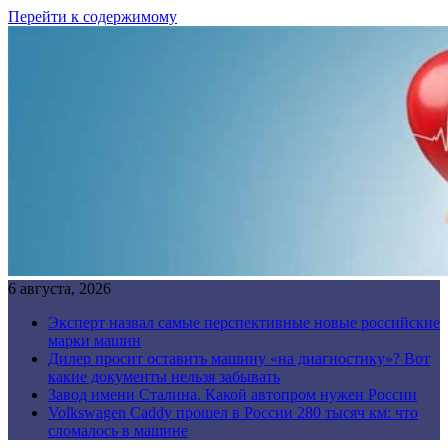
Перейти к содержимому
6 августа, 2026
Эксперт назвал самые перспективные новые российские
марки машин
Дилер просит оставить машину «на диагностику»? Вот
какие документы нельзя забывать
Завод имени Сталина. Какой автопром нужен России
Volkswagen Caddy прошел в России 280 тысяч км: что
сломалось в машине