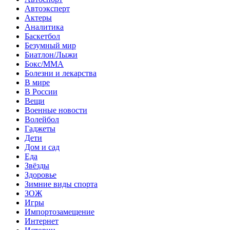
Автоэксперт
Актеры
Аналитика
Баскетбол
Безумный мир
Биатлон/Лыжи
Бокс/MMA
Болезни и лекарства
В мире
В России
Вещи
Военные новости
Волейбол
Гаджеты
Дети
Дом и сад
Еда
Звёзды
Здоровье
Зимние виды спорта
ЗОЖ
Игры
Импортозамещение
Интернет