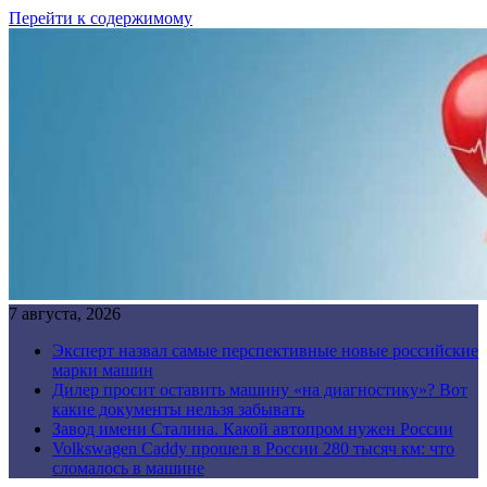
Перейти к содержимому
7 августа, 2026
Эксперт назвал самые перспективные новые российские
марки машин
Дилер просит оставить машину «на диагностику»? Вот
какие документы нельзя забывать
Завод имени Сталина. Какой автопром нужен России
Volkswagen Caddy прошел в России 280 тысяч км: что
сломалось в машине