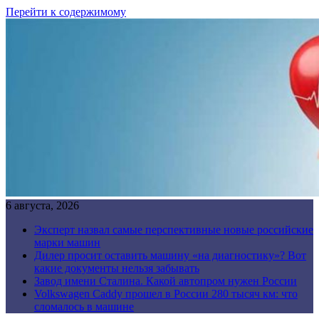
Перейти к содержимому
6 августа, 2026
Эксперт назвал самые перспективные новые российские
марки машин
Дилер просит оставить машину «на диагностику»? Вот
какие документы нельзя забывать
Завод имени Сталина. Какой автопром нужен России
Volkswagen Caddy прошел в России 280 тысяч км: что
сломалось в машине