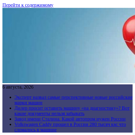
Перейти к содержимому
6 августа, 2026
Эксперт назвал самые перспективные новые российские
марки машин
Дилер просит оставить машину «на диагностику»? Вот
какие документы нельзя забывать
Завод имени Сталина. Какой автопром нужен России
Volkswagen Caddy прошел в России 280 тысяч км: что
сломалось в машине