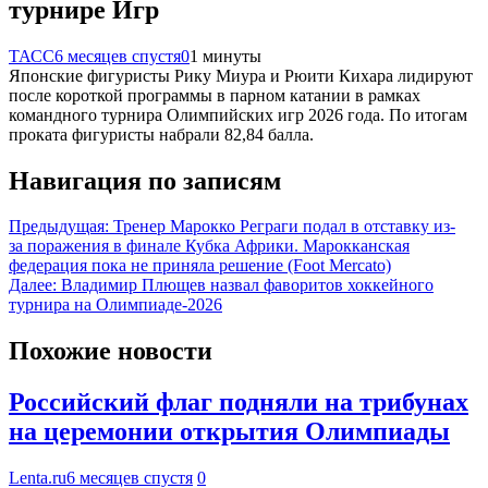
турнире Игр
ТАСС
6 месяцев спустя
0
1 минуты
Японские фигуристы Рику Миура и Рюити Кихара лидируют
после короткой программы в парном катании в рамках
командного турнира Олимпийских игр 2026 года. По итогам
проката фигуристы набрали 82,84 балла.
Навигация по записям
Предыдущая:
Тренер Марокко Реграги подал в отставку из-
за поражения в финале Кубка Африки. Марокканская
федерация пока не приняла решение (Foot Mercato)
Далее:
Владимир Плющев назвал фаворитов хоккейного
турнира на Олимпиаде-2026
Похожие новости
Российский флаг подняли на трибунах
на церемонии открытия Олимпиады
Lenta.ru
6 месяцев спустя
0