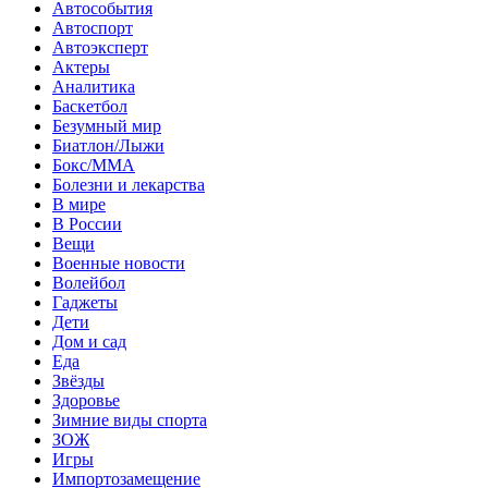
Автособытия
Автоспорт
Автоэксперт
Актеры
Аналитика
Баскетбол
Безумный мир
Биатлон/Лыжи
Бокс/MMA
Болезни и лекарства
В мире
В России
Вещи
Военные новости
Волейбол
Гаджеты
Дети
Дом и сад
Еда
Звёзды
Здоровье
Зимние виды спорта
ЗОЖ
Игры
Импортозамещение