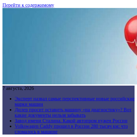
Перейти к содержимому
7 августа, 2026
Эксперт назвал самые перспективные новые российские
марки машин
Дилер просит оставить машину «на диагностику»? Вот
какие документы нельзя забывать
Завод имени Сталина. Какой автопром нужен России
Volkswagen Caddy прошел в России 280 тысяч км: что
сломалось в машине