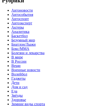
Рубрики
Автоновости
Автособытия
Автоспорт
Автоэксперт
Актеры
Аналитика
Баскетбол
Безумный мир
Биатлон/Лыжи
Бокс/MMA
Болезни и лекарства
В мире
В России
Вещи
Военные новости
Волейбол
Гаджеты
Дети
Дом и сад
Еда
Звёзды
Здоровье
Зимние виды спорта