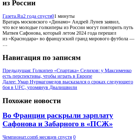
из России
Газета.Ru
2 года спустя
0
1 минуты
Вратарь московского «Динамо» Андрей Лунев заявил,
что все молодые голкиперы из России могут повторить путь
Матвея Сафонова, который летом 2024 года перешел
из «Краснодара» во французский гранд мирового футбола —
…
Навигация по записям
Предыдущая:
Голкипер «Спартака» Селихов: у Максименко
есть перспективы, чтобы играть в Европе
Далее:
Умар Нурмагомедов высказался о сроках следующего
боя в UFC, упомянув Двалишвили
Похожие новости
Во Франции раскрыли зарплату
Сафонова и Забарного в «ПСЖ»
Чемпионат.com
6 месяцев спустя
0