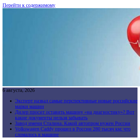
Перейти к содержимому
6 августа, 2026
Эксперт назвал самые перспективные новые российские
марки машин
Дилер просит оставить машину «на диагностику»? Вот
какие документы нельзя забывать
Завод имени Сталина. Какой автопром нужен России
Volkswagen Caddy прошел в России 280 тысяч км: что
сломалось в машине