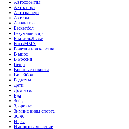
Автособытия
Автоспорт
Автоэксперт
Актеры
Аналитика
Баскетбол
Безумный мир
Биатлон/Лыжи
Бокс/MMA
Болезни и лекарства
В мире
В России
Вещи
Военные новости
Волейбол
Гаджеты
Дети
Дом и сад
Еда
Звёзды
Здоровье
Зимние виды спорта
ЗОЖ
Игры
Импортозамещение