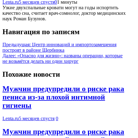
Lenta.ru
5 месяцев спустя
0
1 минуты
Узкие двухспальные кровати могут на годы испортить
качество сна, считает врач-сомнолог, доктор медицинских
наук Роман Бузунов.
Навигация по записям
Предыдущая:
Центр инноваций и импортозамещения
построят в районе Щербинка
Далее:
«Опасно для жизни»: названы операции, которые
не возьмётся делать ни один хирург
Похожие новости
Мужчин предупредили о риске рака
пениса из-за плохой интимной
гигиены
Lenta.ru
5 месяцев спустя
0
Мужчин предупредили о риске рака