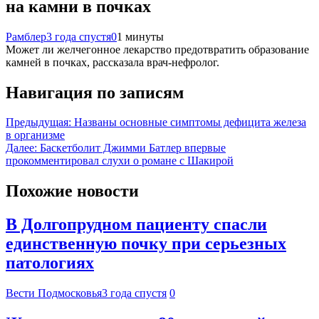
на камни в почках
Рамблер
3 года спустя
0
1 минуты
Может ли желчегонное лекарство предотвратить образование
камней в почках, рассказала врач-нефролог.
Навигация по записям
Предыдущая:
Названы основные симптомы дефицита железа
в организме
Далее:
Баскетболит Джимми Батлер впервые
прокомментировал слухи о романе с Шакирой
Похожие новости
В Долгопрудном пациенту спасли
единственную почку при серьезных
патологиях
Вести Подмосковья
3 года спустя
0