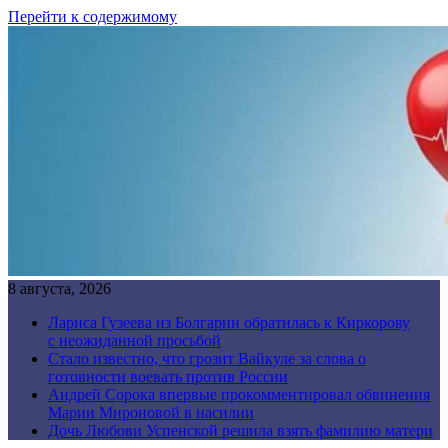
Перейти к содержимому
8 августа, 2026
Лариса Гузеева из Болгарии обратилась к Киркорову
с неожиданной просьбой
Стало известно, что грозит Вайкуле за слова о
готовности воевать против России
Андрей Сорока впервые прокомментировал обвинения
Марии Мироновой в насилии
Дочь Любови Успенской решила взять фамилию матери