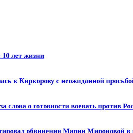
 10 лет жизни
лась к Киркорову с неожиданной просьбо
за слова о готовности воевать против Ро
тировал обвинения Марии Мироновой в