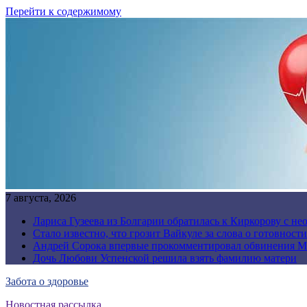
Перейти к содержимому
7 августа, 2026
Лариса Гузеева из Болгарии обратилась к Киркорову с н
Стало известно, что грозит Вайкуле за слова о готовност
Андрей Сорока впервые прокомментировал обвинения М
Дочь Любови Успенской решила взять фамилию матери
Забота о здоровье
Новостная рассылка