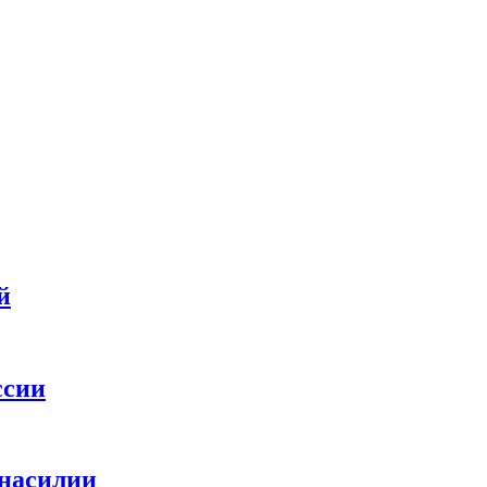
й
ссии
 насилии