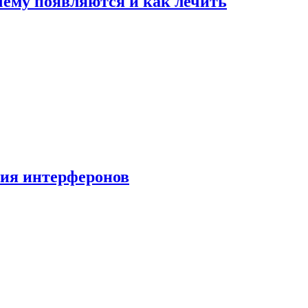
очему появляются и как лечить
ния интерферонов