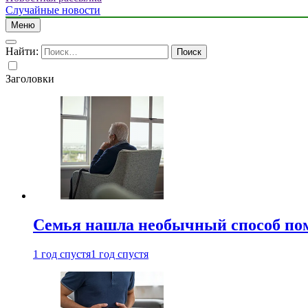
Случайные новости
Меню
Найти:
Заголовки
Семья нашла необычный способ пом
1 год спустя
1 год спустя