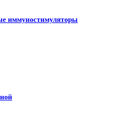
ные иммуностимуляторы
сной