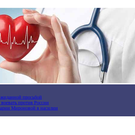
еожиданной просьбой
и воевать против России
арии Мироновой в насилии