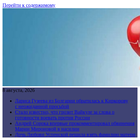
Перейти к содержимому
8 августа, 2026
Лариса Гузеева из Болгарии обратилась к Киркорову
с неожиданной просьбой
Стало известно, что грозит Вайкуле за слова о
готовности воевать против России
Андрей Сорока впервые прокомментировал обвинения
Марии Мироновой в насилии
Дочь Любови Успенской решила взять фамилию матери