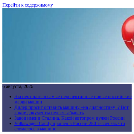
Перейти к содержимому
6 августа, 2026
Эксперт назвал самые перспективные новые российские
марки машин
Дилер просит оставить машину «на диагностику»? Вот
какие документы нельзя забывать
Завод имени Сталина. Какой автопром нужен России
Volkswagen Caddy прошел в России 280 тысяч км: что
сломалось в машине