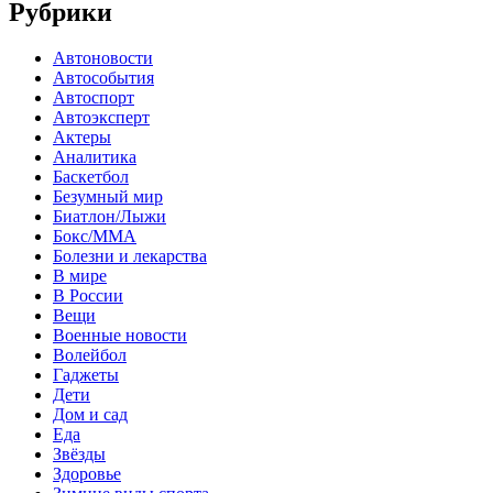
Рубрики
Автоновости
Автособытия
Автоспорт
Автоэксперт
Актеры
Аналитика
Баскетбол
Безумный мир
Биатлон/Лыжи
Бокс/MMA
Болезни и лекарства
В мире
В России
Вещи
Военные новости
Волейбол
Гаджеты
Дети
Дом и сад
Еда
Звёзды
Здоровье