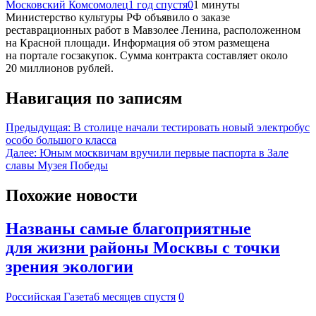
Московский Комсомолец
1 год спустя
0
1 минуты
Министерство культуры РФ объявило о заказе
реставрационных работ в Мавзолее Ленина, расположенном
на Красной площади. Информация об этом размещена
на портале госзакупок. Сумма контракта составляет около
20 миллионов рублей.
Навигация по записям
Предыдущая:
В столице начали тестировать новый электробус
особо большого класса
Далее:
Юным москвичам вручили первые паспорта в Зале
славы Музея Победы
Похожие новости
Названы самые благоприятные
для жизни районы Москвы с точки
зрения экологии
Российская Газета
6 месяцев спустя
0