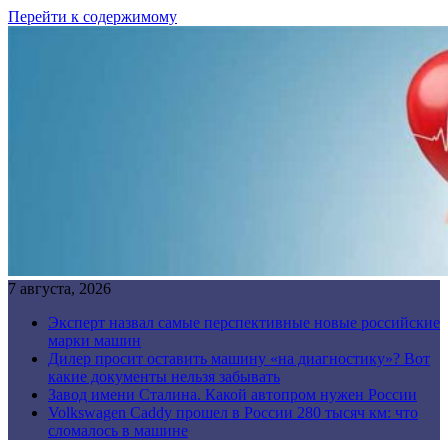
Перейти к содержимому
7 августа, 2026
Эксперт назвал самые перспективные новые российские
марки машин
Дилер просит оставить машину «на диагностику»? Вот
какие документы нельзя забывать
Завод имени Сталина. Какой автопром нужен России
Volkswagen Caddy прошел в России 280 тысяч км: что
сломалось в машине