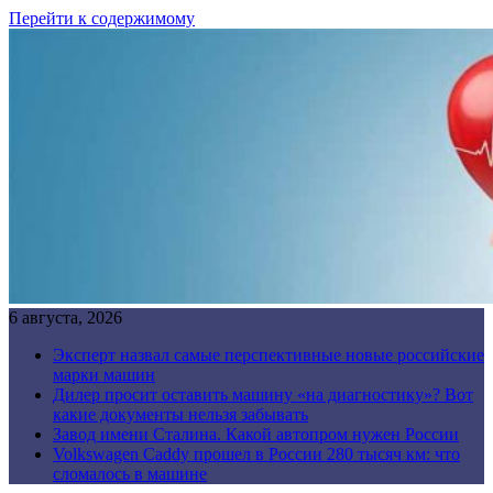
Перейти к содержимому
6 августа, 2026
Эксперт назвал самые перспективные новые российские
марки машин
Дилер просит оставить машину «на диагностику»? Вот
какие документы нельзя забывать
Завод имени Сталина. Какой автопром нужен России
Volkswagen Caddy прошел в России 280 тысяч км: что
сломалось в машине