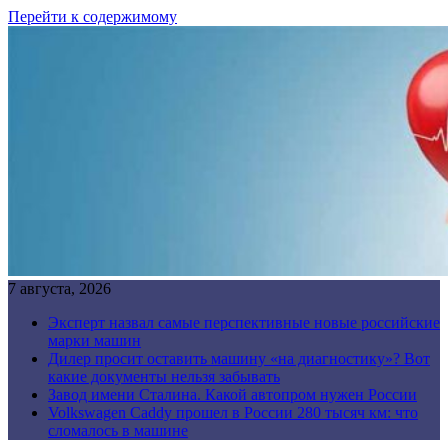
Перейти к содержимому
7 августа, 2026
Эксперт назвал самые перспективные новые российские
марки машин
Дилер просит оставить машину «на диагностику»? Вот
какие документы нельзя забывать
Завод имени Сталина. Какой автопром нужен России
Volkswagen Caddy прошел в России 280 тысяч км: что
сломалось в машине