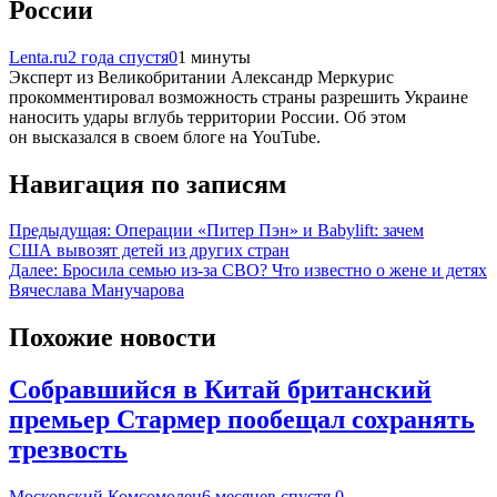
России
Lenta.ru
2 года спустя
0
1 минуты
Эксперт из Великобритании Александр Меркурис
прокомментировал возможность страны разрешить Украине
наносить удары вглубь территории России. Об этом
он высказался в своем блоге на YouTube.
Навигация по записям
Предыдущая:
Операции «Питер Пэн» и Babylift: зачем
США вывозят детей из других стран
Далее:
Бросила семью из-за СВО? Что известно о жене и детях
Вячеслава Манучарова
Похожие новости
Собравшийся в Китай британский
премьер Стармер пообещал сохранять
трезвость
Московский Комсомолец
6 месяцев спустя
0