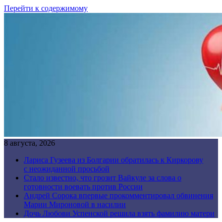
Перейти к содержимому
8 августа, 2026
Лариса Гузеева из Болгарии обратилась к Киркорову
с неожиданной просьбой
Стало известно, что грозит Вайкуле за слова о
готовности воевать против России
Андрей Сорока впервые прокомментировал обвинения
Марии Мироновой в насилии
Дочь Любови Успенской решила взять фамилию матери