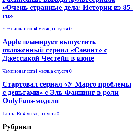
«Очень странные дела: Истории из 85-
го»
Чемпионат.com
4 месяца спустя
0
Apple планирует выпустить
отложенный сериал «Савант» с
Джессикой Честейн в июне
Чемпионат.com
4 месяца спустя
0
Стартовал сериал «У Марго проблемы
с деньгами» с Эль Фаннинг в роли
OnlyFans-модели
Газета.Ru
4 месяца спустя
0
Рубрики