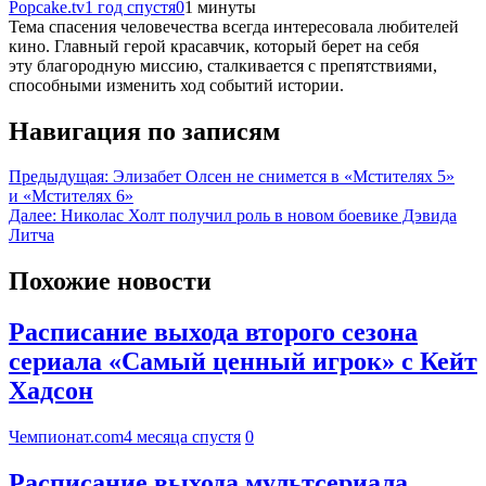
Popcake.tv
1 год спустя
0
1 минуты
Тема спасения человечества всегда интересовала любителей
кино. Главный герой красавчик, который берет на себя
эту благородную миссию, сталкивается с препятствиями,
способными изменить ход событий истории.
Навигация по записям
Предыдущая:
Элизабет Олсен не снимется в «Мстителях 5»
и «Мстителях 6»
Далее:
Николас Холт получил роль в новом боевике Дэвида
Литча
Похожие новости
Расписание выхода второго сезона
сериала «Самый ценный игрок» с Кейт
Хадсон
Чемпионат.com
4 месяца спустя
0
Расписание выхода мультсериала