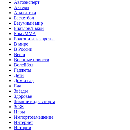
Автоэксперт
Актеры
Аналитика
Баскетбол
Безумный мир
Биатлон/Лыжи
Бокс/MMA
Болезни и лекарства
В мире
В России
Вещи
Военные новости
Волейбол
Гаджеты
Дети
Дом и сад
Еда
Звёзды
Здоровье
Зимние виды спорта
ЗОЖ
Игры
Импортозамещение
Интернет
Истории