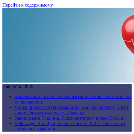
Перейти к содержимому
7 августа, 2026
Эксперт назвал самые перспективные новые российские
марки машин
Дилер просит оставить машину «на диагностику»? Вот
какие документы нельзя забывать
Завод имени Сталина. Какой автопром нужен России
Volkswagen Caddy прошел в России 280 тысяч км: что
сломалось в машине