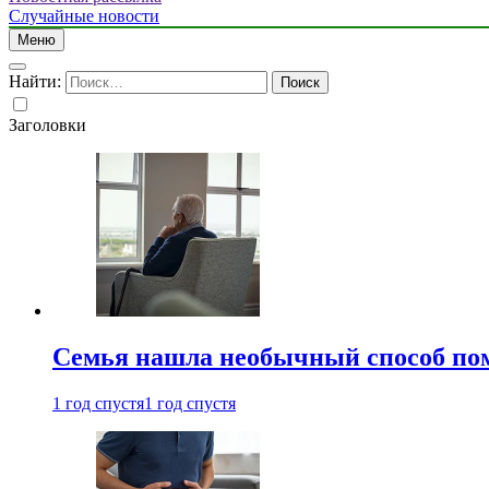
Случайные новости
Меню
Найти:
Заголовки
Семья нашла необычный способ пом
1 год спустя
1 год спустя