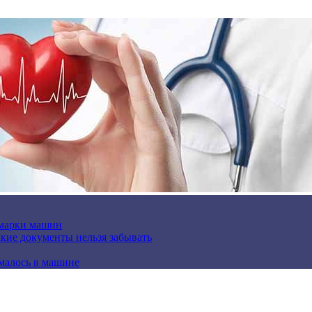
 марки машин
кие документы нельзя забывать
омалось в машине