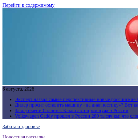
Перейти к содержимому
6 августа, 2026
Эксперт назвал самые перспективные новые российские
Дилер просит оставить машину «на диагностику»? Вот ка
Завод имени Сталина. Какой автопром нужен России
Volkswagen Caddy прошел в России 280 тысяч км: что сл
Забота о здоровье
Новостная рассылка