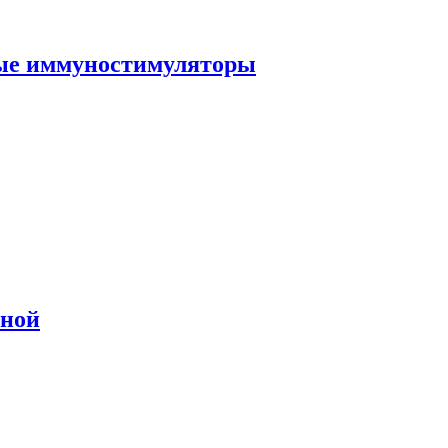
ные иммуностимуляторы
сной