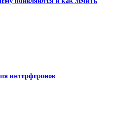
очему появляются и как лечить
ния интерферонов