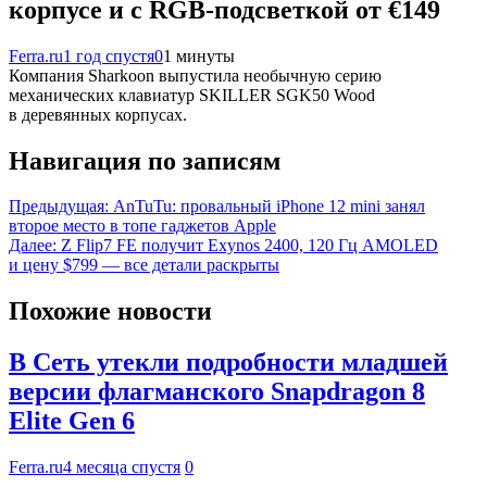
корпусе и с RGB-подсветкой от €149
Ferra.ru
1 год спустя
0
1 минуты
Компания Sharkoon выпустила необычную серию
механических клавиатур SKILLER SGK50 Wood
в деревянных корпусах.
Навигация по записям
Предыдущая:
AnTuTu: провальный iPhone 12 mini занял
второе место в топе гаджетов Apple
Далее:
Z Flip7 FE получит Exynos 2400, 120 Гц AMOLED
и цену $799 — все детали раскрыты
Похожие новости
В Сеть утекли подробности младшей
версии флагманского Snapdragon 8
Elite Gen 6
Ferra.ru
4 месяца спустя
0