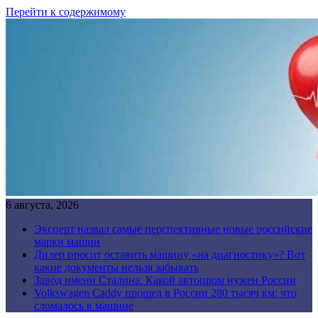
Перейти к содержимому
6 августа, 2026
Эксперт назвал самые перспективные новые российские
марки машин
Дилер просит оставить машину «на диагностику»? Вот
какие документы нельзя забывать
Завод имени Сталина. Какой автопром нужен России
Volkswagen Caddy прошел в России 280 тысяч км: что
сломалось в машине