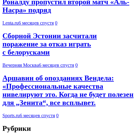
Роналду пропустил второй матч «Аль-
Насра» подряд
Lenta.ru
6 месяцев спустя
0
Сборной Эстонии засчитали
поражение за отказ играть
с белорусками
Вечерняя Москва
6 месяцев спустя
0
Аршавин об опозданиях Вендела:
«Профессиональные качества
нивелируют это. Когда не будет полезен
для „Зенита“, все всплывет.
Sports.ru
6 месяцев спустя
0
Рубрики