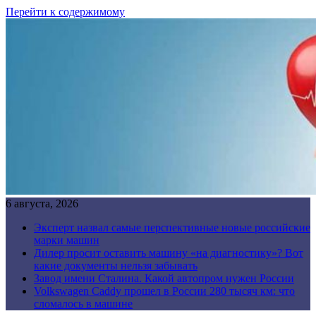
Перейти к содержимому
6 августа, 2026
Эксперт назвал самые перспективные новые российские
марки машин
Дилер просит оставить машину «на диагностику»? Вот
какие документы нельзя забывать
Завод имени Сталина. Какой автопром нужен России
Volkswagen Caddy прошел в России 280 тысяч км: что
сломалось в машине