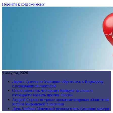
Перейти к содержимому
9 августа, 2026
Лариса Гузеева из Болгарии обратилась к Киркорову
с неожиданной просьбой
Стало известно, что грозит Вайкуле за слова о
готовности воевать против России
Андрей Сорока впервые прокомментировал обвинения
Марии Мироновой в насилии
Дочь Любови Успенской решила взять фамилию матери