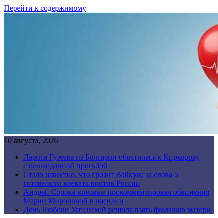
Перейти к содержимому
10 августа, 2026
Лариса Гузеева из Болгарии обратилась к Киркорову
с неожиданной просьбой
Стало известно, что грозит Вайкуле за слова о
готовности воевать против России
Андрей Сорока впервые прокомментировал обвинения
Марии Мироновой в насилии
Дочь Любови Успенской решила взять фамилию матери