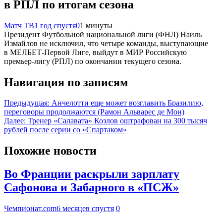
в РПЛ по итогам сезона
Матч ТВ
1 год спустя
0
1 минуты
Президент Футбольной национальной лиги (ФНЛ) Наиль
Измайлов не исключил, что четыре команды, выступающие
в МЕЛБЕТ‑Первой Лиге, выйдут в МИР Российскую
премьер‑лигу (РПЛ) по окончании текущего сезона.
Навигация по записям
Предыдущая:
Анчелотти еще может возглавить Бразилию,
переговоры продолжаются (Рамон Альварес де Мон)
Далее:
Тренер «Салавата» Козлов оштрафован на 300 тысяч
рублей после серии со «Спартаком»
Похожие новости
Во Франции раскрыли зарплату
Сафонова и Забарного в «ПСЖ»
Чемпионат.com
6 месяцев спустя
0