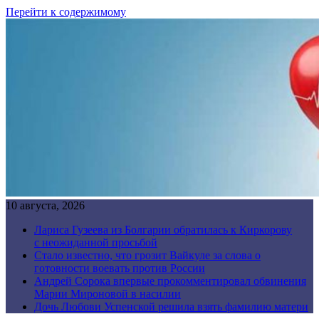
Перейти к содержимому
10 августа, 2026
Лариса Гузеева из Болгарии обратилась к Киркорову
с неожиданной просьбой
Стало известно, что грозит Вайкуле за слова о
готовности воевать против России
Андрей Сорока впервые прокомментировал обвинения
Марии Мироновой в насилии
Дочь Любови Успенской решила взять фамилию матери