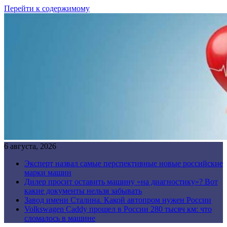
Перейти к содержимому
6 августа, 2026
Эксперт назвал самые перспективные новые российские
марки машин
Дилер просит оставить машину «на диагностику»? Вот
какие документы нельзя забывать
Завод имени Сталина. Какой автопром нужен России
Volkswagen Caddy прошел в России 280 тысяч км: что
сломалось в машине