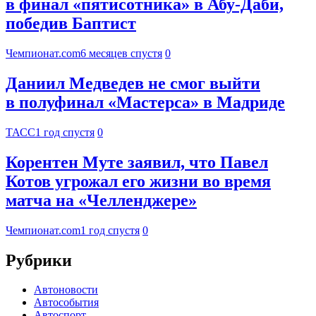
в финал «пятисотника» в Абу-Даби,
победив Баптист
Чемпионат.com
6 месяцев спустя
0
Даниил Медведев не смог выйти
в полуфинал «Мастерса» в Мадриде
ТАСС
1 год спустя
0
Корентен Муте заявил, что Павел
Котов угрожал его жизни во время
матча на «Челленджере»
Чемпионат.com
1 год спустя
0
Рубрики
Автоновости
Автособытия
Автоспорт