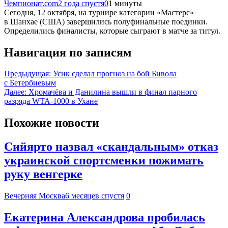
Чемпионат.com
2 года спустя
0
1 минуты
Сегодня, 12 октября, на турнире категории «Мастерс»
в Шанхае (США) завершились полуфинальные поединки.
Определились финалисты, которые сыграют в матче за титул.
Навигация по записям
Предыдущая:
Усик сделал прогноз на бой Бивола
с Бетербиевым
Далее:
Хромачёва и Данилина вышли в финал парного
разряда WTA-1000 в Ухане
Похожие новости
Сийярто назвал «скандальным» отказ
украинской спортсменки пожимать
руку венгерке
Вечерняя Москва
6 месяцев спустя
0
Екатерина Александрова пробилась