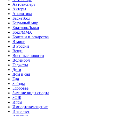
Автоэксперт
Актеры
Аналитика
Баскетбол
Безумный мир
Биатлон/Лыжи
Бокс/MMA
Болезни и лекарства
В мире
В России
Вещи
Военные новости
Волейбол
Гаджеты
Дети
Дом и сад
Еда
Звёзды
Здоровье
Зимние виды спорта
ЗОЖ
Игры
Импортозамещение
Интернет