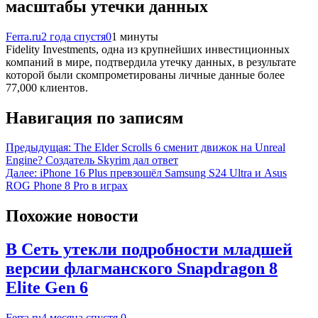
масштабы утечки данных
Ferra.ru
2 года спустя
0
1 минуты
Fidelity Investments, одна из крупнейших инвестиционных
компаний в мире, подтвердила утечку данных, в результате
которой были скомпрометированы личные данные более
77,000 клиентов.
Навигация по записям
Предыдущая:
The Elder Scrolls 6 сменит движок на Unreal
Engine? Создатель Skyrim дал ответ
Далее:
iPhone 16 Plus превзошёл Samsung S24 Ultra и Asus
ROG Phone 8 Pro в играх
Похожие новости
В Сеть утекли подробности младшей
версии флагманского Snapdragon 8
Elite Gen 6
Ferra.ru
4 месяца спустя
0