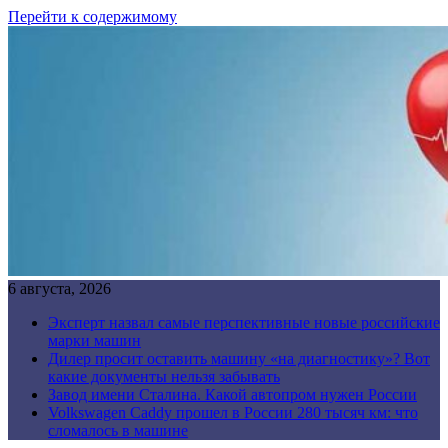
Перейти к содержимому
6 августа, 2026
Эксперт назвал самые перспективные новые российские
марки машин
Дилер просит оставить машину «на диагностику»? Вот
какие документы нельзя забывать
Завод имени Сталина. Какой автопром нужен России
Volkswagen Caddy прошел в России 280 тысяч км: что
сломалось в машине