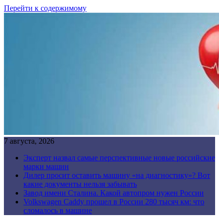
Перейти к содержимому
7 августа, 2026
Эксперт назвал самые перспективные новые российские
марки машин
Дилер просит оставить машину «на диагностику»? Вот
какие документы нельзя забывать
Завод имени Сталина. Какой автопром нужен России
Volkswagen Caddy прошел в России 280 тысяч км: что
сломалось в машине