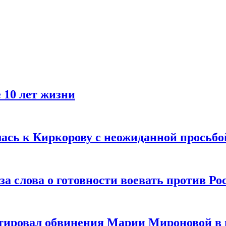
 10 лет жизни
лась к Киркорову с неожиданной просьбо
за слова о готовности воевать против Ро
тировал обвинения Марии Мироновой в