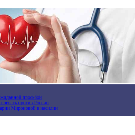
еожиданной просьбой
и воевать против России
арии Мироновой в насилии