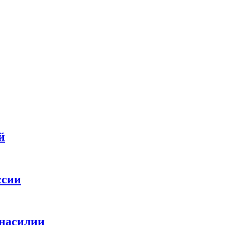
й
ссии
 насилии