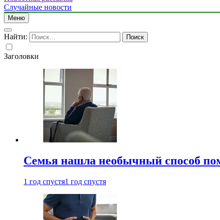
Случайные новости
Меню
Найти:
Заголовки
Семья нашла необычный способ пом
1 год спустя
1 год спустя