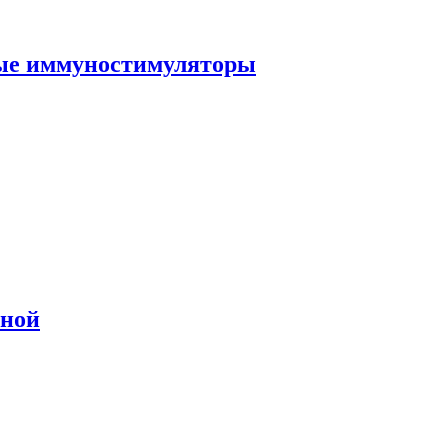
ные иммуностимуляторы
сной