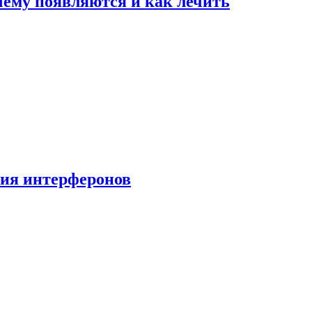
очему появляются и как лечить
ния интерферонов