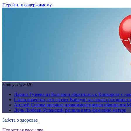
Перейти к содержимому
8 августа, 2026
Лариса Гузеева из Болгарии обратилась к Киркорову с н
Стало известно, что грозит Вайкуле за слова о готовност
Андрей Сорока впервые прокомментировал обвинения М
Дочь Любови Успенской решила взять фамилию матери
Забота о здоровье
Новостная рассылка