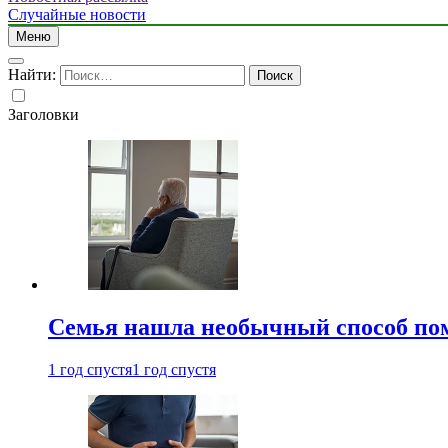
Случайные новости
Меню
Найти:
Заголовки
Семья нашла необычный способ пом
1 год спустя
1 год спустя