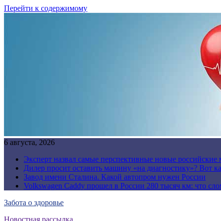
Перейти к содержимому
6 августа, 2026
Эксперт назвал самые перспективные новые российские
Дилер просит оставить машину «на диагностику»? Вот ка
Завод имени Сталина. Какой автопром нужен России
Volkswagen Caddy прошел в России 280 тысяч км: что сл
Забота о здоровье
Новостная рассылка