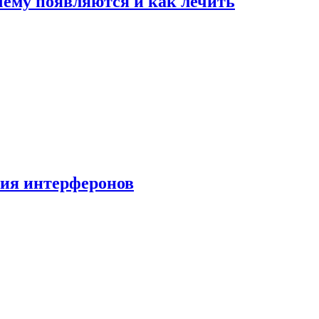
очему появляются и как лечить
ния интерферонов