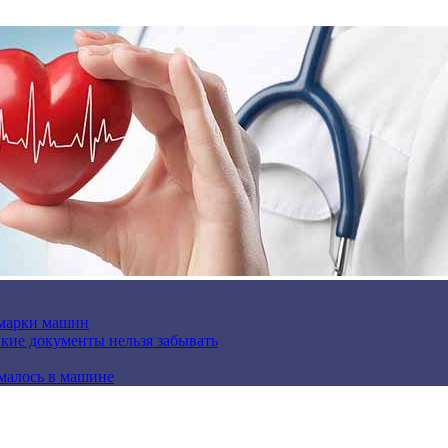
 марки машин
кие документы нельзя забывать
омалось в машине