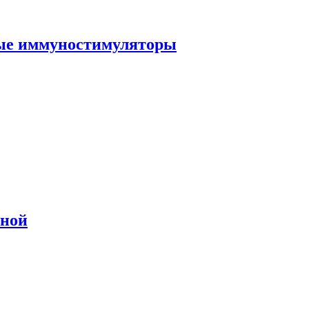
ные иммуностимуляторы
сной