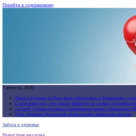
Перейти к содержимому
7 августа, 2026
Лариса Гузеева из Болгарии обратилась к Киркорову с н
Стало известно, что грозит Вайкуле за слова о готовност
Андрей Сорока впервые прокомментировал обвинения М
Дочь Любови Успенской решила взять фамилию матери
Забота о здоровье
Новостная рассылка