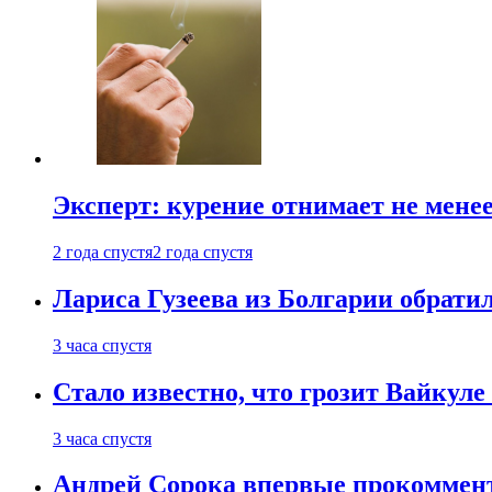
Эксперт: курение отнимает не менее
2 года спустя
2 года спустя
Лариса Гузеева из Болгарии обрати
3 часа спустя
Стало известно, что грозит Вайкуле 
3 часа спустя
Андрей Сорока впервые прокоммен