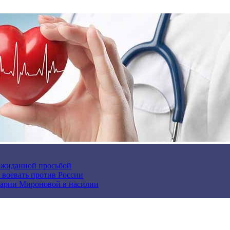
еожиданной просьбой
и воевать против России
арии Мироновой в насилии