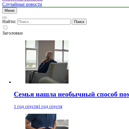
Случайные новости
Меню
Найти:
Заголовки
Семья нашла необычный способ пом
1 год спустя
1 год спустя