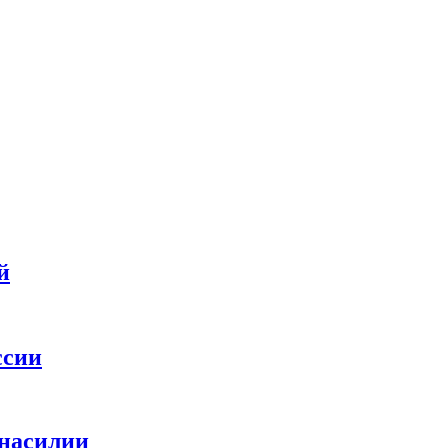
й
ссии
 насилии