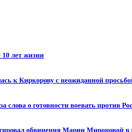
 10 лет жизни
лась к Киркорову с неожиданной просьбо
за слова о готовности воевать против Ро
тировал обвинения Марии Мироновой в