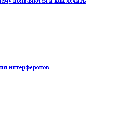
очему появляются и как лечить
ния интерферонов