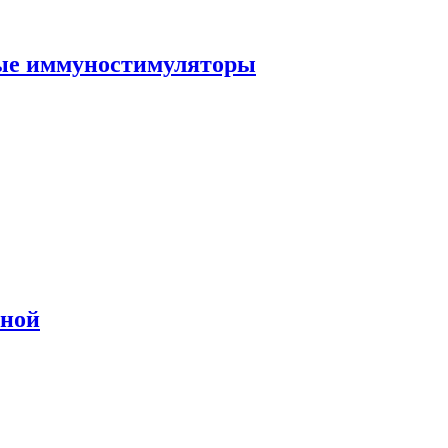
ные иммуностимуляторы
сной