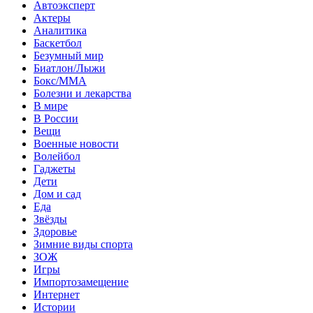
Автоэксперт
Актеры
Аналитика
Баскетбол
Безумный мир
Биатлон/Лыжи
Бокс/MMA
Болезни и лекарства
В мире
В России
Вещи
Военные новости
Волейбол
Гаджеты
Дети
Дом и сад
Еда
Звёзды
Здоровье
Зимние виды спорта
ЗОЖ
Игры
Импортозамещение
Интернет
Истории