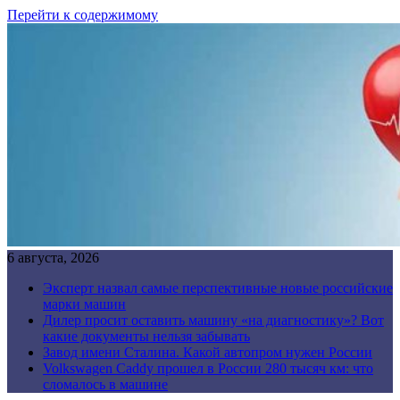
Перейти к содержимому
6 августа, 2026
Эксперт назвал самые перспективные новые российские
марки машин
Дилер просит оставить машину «на диагностику»? Вот
какие документы нельзя забывать
Завод имени Сталина. Какой автопром нужен России
Volkswagen Caddy прошел в России 280 тысяч км: что
сломалось в машине