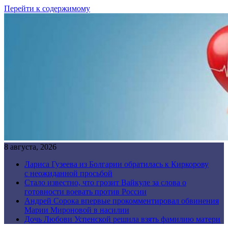
Перейти к содержимому
8 августа, 2026
Лариса Гузеева из Болгарии обратилась к Киркорову
с неожиданной просьбой
Стало известно, что грозит Вайкуле за слова о
готовности воевать против России
Андрей Сорока впервые прокомментировал обвинения
Марии Мироновой в насилии
Дочь Любови Успенской решила взять фамилию матери