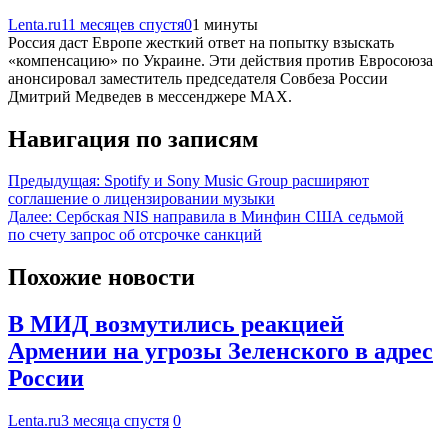
Lenta.ru
11 месяцев спустя
0
1 минуты
Россия даст Европе жесткий ответ на попытку взыскать
«компенсацию» по Украине. Эти действия против Евросоюза
анонсировал заместитель председателя Совбеза России
Дмитрий Медведев в мессенджере MAX.
Навигация по записям
Предыдущая:
Spotify и Sony Music Group расширяют
соглашение о лицензировании музыки
Далее:
Сербская NIS направила в Минфин США седьмой
по счету запрос об отсрочке санкций
Похожие новости
В МИД возмутились реакцией
Армении на угрозы Зеленского в адрес
России
Lenta.ru
3 месяца спустя
0