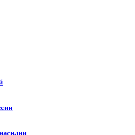
й
ссии
 насилии