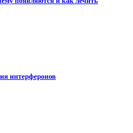
очему появляются и как лечить
ния интерферонов