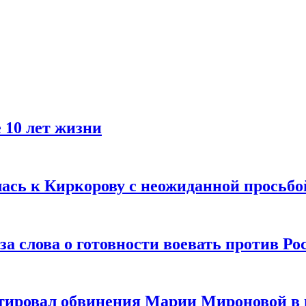
 10 лет жизни
лась к Киркорову с неожиданной просьбо
за слова о готовности воевать против Ро
тировал обвинения Марии Мироновой в