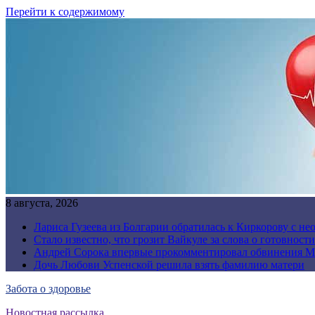
Перейти к содержимому
8 августа, 2026
Лариса Гузеева из Болгарии обратилась к Киркорову с н
Стало известно, что грозит Вайкуле за слова о готовност
Андрей Сорока впервые прокомментировал обвинения М
Дочь Любови Успенской решила взять фамилию матери
Забота о здоровье
Новостная рассылка