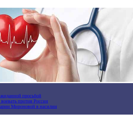
еожиданной просьбой
и воевать против России
арии Мироновой в насилии