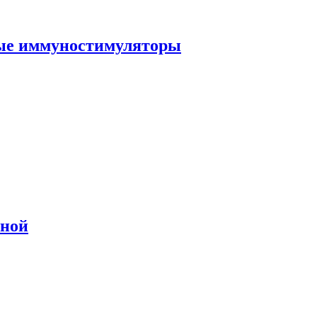
ные иммуностимуляторы
сной