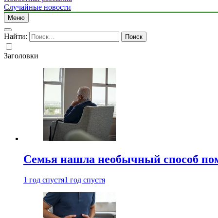
Случайные новости
Меню
Найти:
Заголовки
Семья нашла необычный способ пом
1 год спустя
1 год спустя