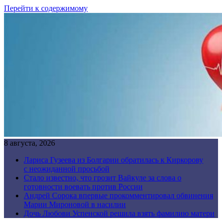
Перейти к содержимому
8 августа, 2026
Лариса Гузеева из Болгарии обратилась к Киркорову
с неожиданной просьбой
Стало известно, что грозит Вайкуле за слова о
готовности воевать против России
Андрей Сорока впервые прокомментировал обвинения
Марии Мироновой в насилии
Дочь Любови Успенской решила взять фамилию матери