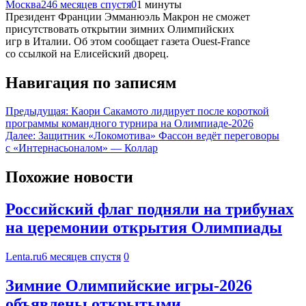
Москва24
6 месяцев спустя
0
1 минуты
Президент Франции Эмманюэль Макрон не сможет
присутствовать открытии зимних Олимпийских
игр в Италии. Об этом сообщает газета Ouest-France
со ссылкой на Елисейский дворец.
Навигация по записям
Предыдущая:
Каори Сакамото лидирует после короткой
программы командного турнира на Олимпиаде-2026
Далее:
Защитник «Локомотива» Фассон ведёт переговоры
с «Интернасьоналом» — Коллар
Похожие новости
Российский флаг подняли на трибунах
на церемонии открытия Олимпиады
Lenta.ru
6 месяцев спустя
0
Зимние Олимпийские игры-2026
объявлены открытыми