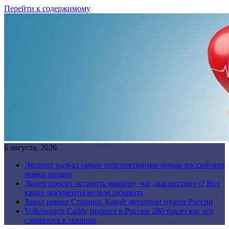
Перейти к содержимому
6 августа, 2026
Эксперт назвал самые перспективные новые российские
марки машин
Дилер просит оставить машину «на диагностику»? Вот
какие документы нельзя забывать
Завод имени Сталина. Какой автопром нужен России
Volkswagen Caddy прошел в России 280 тысяч км: что
сломалось в машине