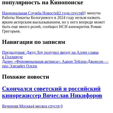
популярность на Кинопоиске
Национальная Служба Новостей
2 года спустя
0
1 минуты
Работы Никиты Кологривого в 2024 году нельзя назвать
ярким актерским высказыванием, но у него впереди может
быть еще много ролей, сообщил НСН кинокритик Роман
Григорьев.
Навигация по записям
Предыдущая:
Джуд Лоу получил звезду на Аллее славы
в Голливуде
Далее:
«Феноменальная актриса»: Аарон Тейлор-Джонсон —
про Элизабет Олсен
Похожие новости
Скончался советский и российский
кинорежиссер Вячеслав Никифоров
Вечерняя Москва
4 месяца спустя
0