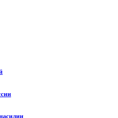
й
ссии
 насилии