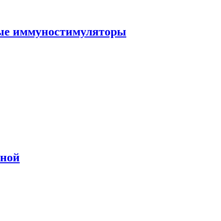
ные иммуностимуляторы
сной