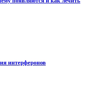
очему появляются и как лечить
ния интерферонов