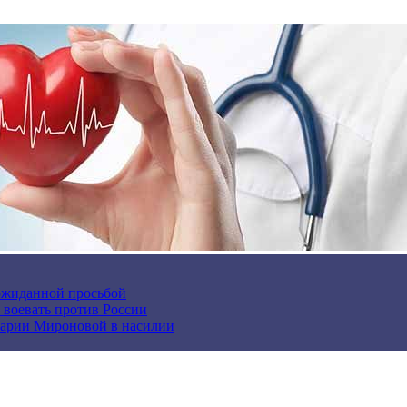
еожиданной просьбой
и воевать против России
арии Мироновой в насилии