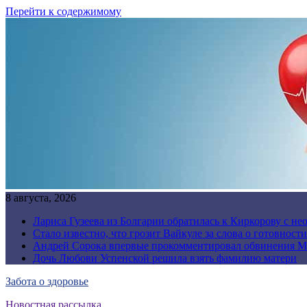
Перейти к содержимому
8 августа, 2026
Лариса Гузеева из Болгарии обратилась к Киркорову с н
Стало известно, что грозит Вайкуле за слова о готовност
Андрей Сорока впервые прокомментировал обвинения М
Дочь Любови Успенской решила взять фамилию матери
Забота о здоровье
Новостная рассылка