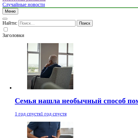
Случайные новости
Меню
Найти:
Заголовки
Семья нашла необычный способ пом
1 год спустя
1 год спустя